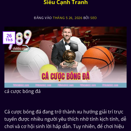
Siêu Cạnh Tranh
ĐĂNG VÀO
THÁNG 5 26, 2026
BỞI
SEO
26
Th5
cá cược bóng đá
Cá cược bóng đá đang trở thành xu hướng giải trí trực
tuyến được nhiều người yêu thích nhờ tính kịch tính, dễ
chơi và cơ hội sinh lời hấp dẫn. Tuy nhiên, để chơi hiệu