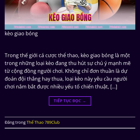
kèo giao bóng
Trong thế giới cá cược thể thao, kèo giao bóng là một
trong những loại kèo đang thu hút sự chú ý mạnh mẽ
từ cộng đồng người chơi. Không chỉ đơn thuần là dự
đoán đội thắng hay thua, loại kèo này yêu cầu người
chơi nắm bắt được nhiều yếu tố chiến thuật, […]
TIẾP TỤC ĐỌC
→
Đăng trong
Thể Thao 789Club