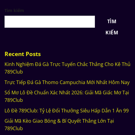
Tìm kiếm
TÌM
KIẾM
Recent Posts
Kinh Nghiệm Đá Gà Trực Tuyến Chắc Thắng Cho Kê Thủ
789Club
Trực Tiếp Đá Gà Thomo Campuchia Mới Nhất Hôm Nay
Sổ Mơ Lô Đề Chuẩn Xác Nhất 2026: Giải Mã Giấc Mơ Tại
789Club
Lô Đề 789Club: Tỷ Lệ Đổi Thưởng Siêu Hấp Dẫn 1 Ăn 99
Giải Mã Kèo Giao Bóng & Bí Quyết Thắng Lớn Tại
789Club