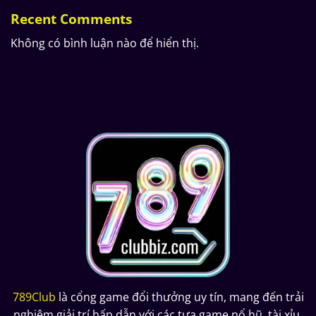
Recent Comments
Không có bình luận nào để hiển thị.
789Club
là cổng game đổi thưởng uy tín, mang đến trải
nghiệm giải trí hấp dẫn với các tựa game nổ hũ, tài xỉu,