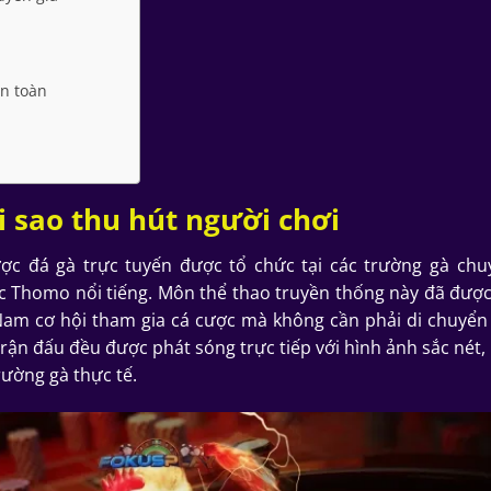
an toàn
i sao thu hút người chơi
ợc đá gà trực tuyến được tổ chức tại các trường gà chu
ực Thomo nổi tiếng. Môn thể thao truyền thống này đã được
am cơ hội tham gia cá cược mà không cần phải di chuyển 
trận đấu đều được phát sóng trực tiếp với hình ảnh sắc nét
ường gà thực tế.