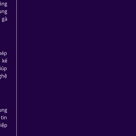
ông
ụng
á gà
hép
t kế
iúp
ghệ
ụng
tin
iệp