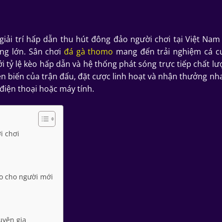
giải trí hấp dẫn thu hút đông đảo người chơi tại Việt Nam 
ắng lớn. Sân chơi
đá gà thomo
mang đến trải nghiệm cá c
i tỷ lệ kèo hấp dẫn và hệ thống phát sóng trực tiếp chất l
iễn biến của trận đấu, đặt cược linh hoạt và nhận thưởng n
 điện thoại hoặc máy tính.
i chơi
mo cho người mới
uyên gia