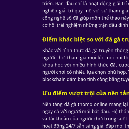
triển. Ban đầu chỉ là hoạt động giải t
nghiệp giải trí quy mô với sự tham gi
công nghệ số đã giúp môn thể thao này 
cơ hội trải nghiệm những trận đấu đỉnh
Điểm khác biệt so với đá gà t
Khác với hình thức đá gà truyền thống
người chơi tham gia mọi lúc mọi nơi th
khoa học với nhiều hình thức đặt cược
người chơi có nhiều lựa chọn phù hợp. 
blockchain đảm bảo tính công bằng tuyệ
Ưu điểm vượt trội của nền tản
Nền tảng đá gà thomo online mang lại n
ngay cả với người mới bắt đầu. Hệ thố
và tài khoản của người chơi trong suốt
hoạt động 24/7 sẵn sàng giải đáp mọi thắ