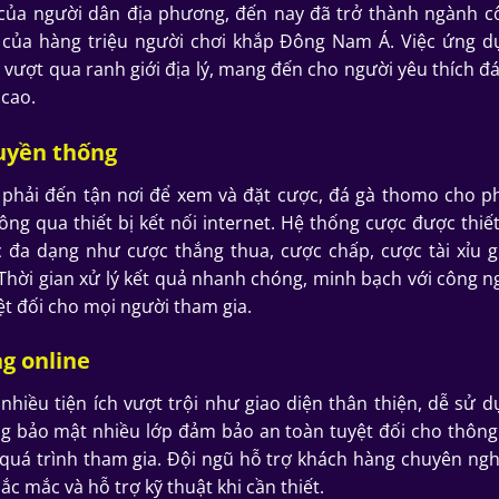
rí của người dân địa phương, đến nay đã trở thành ngành c
a của hàng triệu người chơi khắp Đông Nam Á. Việc ứng d
vượt qua ranh giới địa lý, mang đến cho người yêu thích đ
 cao.
ruyền thống
 phải đến tận nơi để xem và đặt cược, đá gà thomo cho p
ông qua thiết bị kết nối internet. Hệ thống cược được thiế
 đa dạng như cược thắng thua, cược chấp, cược tài xỉu g
Thời gian xử lý kết quả nhanh chóng, minh bạch với công n
t đối cho mọi người tham gia.
g online
hiều tiện ích vượt trội như giao diện thân thiện, dễ sử d
ng bảo mật nhiều lớp đảm bảo an toàn tuyệt đối cho thông 
 quá trình tham gia. Đội ngũ hỗ trợ khách hàng chuyên ngh
c mắc và hỗ trợ kỹ thuật khi cần thiết.