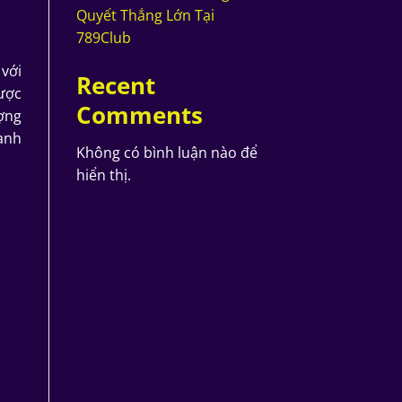
Quyết Thắng Lớn Tại
789Club
với
Recent
ược
Comments
ượng
hanh
Không có bình luận nào để
hiển thị.